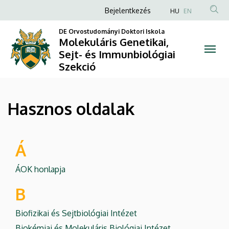
Hasznos
Ugrás
Anonim
Bejelentkezés
HU
EN
a
Felhasználói
oldalak
tartalomra
DE Orvostudományi Doktori Iskola
fiók
Molekuláris Genetikai,
|
Sejt- és Immunbiológiai
menüje
Szekció
Molekuláris
Genetikai,
Hasznos oldalak
Sejt-
és
Á
Immunbiológiai
ÁOK honlapja
Szekció
B
Biofizikai és Sejtbiológiai Intézet
Biokémiai és Molekuláris Biológiai Intézet