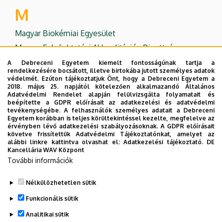
M
Magyar Biokémiai Egyesület
Magyar Felsőoktatási Akkreditációs Bizottság
MTMT
A Debreceni Egyetem kiemelt fontosságúnak tartja a
rendelkezésére bocsátott, illetve birtokába jutott személyes adatok
védelmét. Ezúton tájékoztatjuk Önt, hogy a Debreceni Egyetem a
O
2018. május 25. napjától kötelezően alkalmazandó Általános
Adatvédelmi Rendelet alapján felülvizsgálta folyamatait és
beépítette a GDPR előírásait az adatkezelési és adatvédelmi
ODT- Molekuláris sejt- és immunbiológiai Doktori
tevékenységébe. A felhasználók személyes adatait a Debreceni
Iskola
Egyetem korábban is teljes körültekintéssel kezelte, megfelelve az
érvényben lévő adatkezelési szabályozásoknak. A GDPR előírásait
Országos Doktori Tanács
követve frissítettük Adatvédelmi Tájékoztatónkat, amelyet az
alábbi linkre kattintva olvashat el:
Adatkezelési tájékoztató.
DE
T
Kancellária WAV Központ
További információk
Tudóstér
Nélkülözhetetlen sütik
Legutóbbi frissítés:
2023. 04. 12. 09:08
Funkcionális sütik
Analitikai sütik