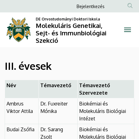
III.
Ugrás
Anonim
Bejelentkezés
a
Felhasználói
évesek
tartalomra
DE Orvostudományi Doktori Iskola
fiók
Molekuláris Genetikai,
|
Sejt- és Immunbiológiai
menüje
Szekció
Molekuláris
Genetikai,
III. évesek
Sejt-
és
Név
Témavezető
Témavezető
Immunbiológiai
Szervezete
Ambrus
Dr. Fuxreiter
Biokémiai és
Szekció
Viktor Attila
Mónika
Molekuláris Biológiai
Intézet
Budai Zsófia
Dr. Sarang
Biokémiai és
Zsolt
Molekuláris Biológiai