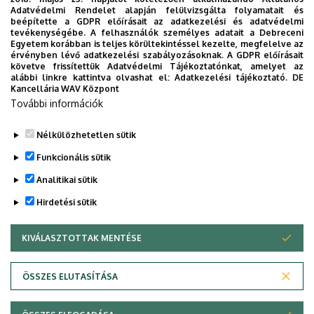
Adatvédelmi Rendelet alapján felülvizsgálta folyamatait és
Sejtbiológiai Intézet
beépítette a GDPR előírásait az adatkezelési és adatvédelmi
tevékenységébe. A felhasználók személyes adatait a Debreceni
Erfaneh
Prof.Dr. Szabó
Biofizikai és
Egyetem korábban is teljes körültekintéssel kezelte, megfelelve az
Firouzi-Niaki
Gábor
Sejtbiológiai Intézet
érvényben lévő adatkezelési szabályozásoknak. A GDPR előírásait
követve frissítettük Adatvédelmi Tájékoztatónkat, amelyet az
alábbi linkre kattintva olvashat el:
Ujházi
Prof. Dr.
Adatkezelési tájékoztató.
Gyermekgyógyászati
DE
Kancellária WAV Központ
Boglárka
Korponay
Klinika
További információk
Szabó Ilma
Nélkülözhetetlen sütik
Legutóbbi frissítés:
2023. 03. 27. 14:46
Funkcionális sütik
Analitikai sütik
Hirdetési sütik
KIVÁLASZTOTTAK MENTÉSE
WITHDRAW CONSENT
Adatvédelem
Adatvédelem
ÖSSZES ELUTASÍTÁSA
Technikai információk