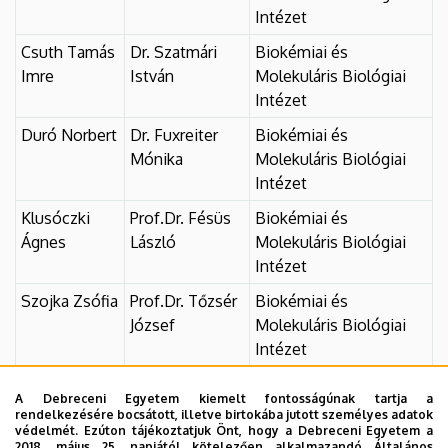
Intézet
Csuth Tamás
Dr. Szatmári
Biokémiai és
Imre
István
Molekuláris Biológiai
Intézet
Duró Norbert
Dr. Fuxreiter
Biokémiai és
Mónika
Molekuláris Biológiai
Intézet
Klusóczki
Prof.Dr. Fésüs
Biokémiai és
Ágnes
László
Molekuláris Biológiai
Intézet
Szojka Zsófia
Prof.Dr. Tőzsér
Biokémiai és
József
Molekuláris Biológiai
Intézet
Sütő Máté
Dr. Bácsi Attila
Immunológiai Intézet
A Debreceni Egyetem kiemelt fontosságúnak tartja a
István
rendelkezésére bocsátott, illetve birtokába jutott személyes adatok
védelmét. Ezúton tájékoztatjuk Önt, hogy a Debreceni Egyetem a
Bankó Csaba
Dr. Bacsó Zsolt
Biofizikai és
2018. május 25. napjától kötelezően alkalmazandó Általános